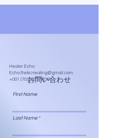
Healer Echo
Echo.Reiki.Healing@gmail.com
お問い合わせ
+001 (703) 627-9239
First Name
Last Name