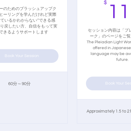
$
11
ーのためのブラッシュアップク
ヒーリングを学んだけれど実際
ているかわからない‘’できる感
を取り戻したい方、自信をもって実
セッション内容は「プ
できるようサポートします
ーク」のページをご覧
The Pleiadian Light Wo
offered in Japanese
language may be avai
Book Your Session
future.
Book Your Se
60分～90分
Approximately 1.5 to 2