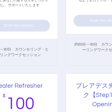
とあなたの愛する方をしっかり
るよう全力でサポー
癒し、サポートいたします
Book Your Se
Book Your Session
約60分～90分 カウ
分～90分 カウンセリング・ヒ
ーリングワーク
リングワークセッション
ealer Refresher
プレアデス
ク【Step
$
100$
100
Openi