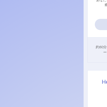
あなた
約60
ー
H