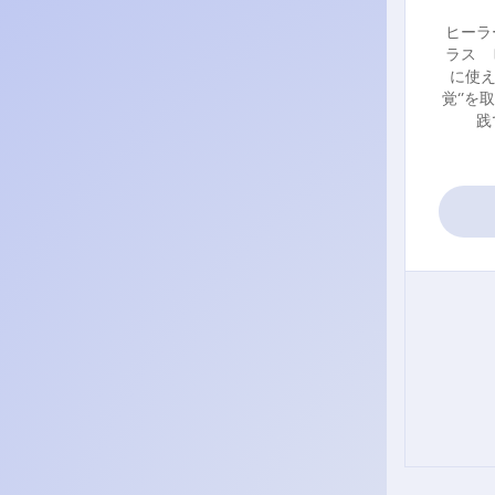
ヒーラ
ラス 
に使え
覚‘’
践