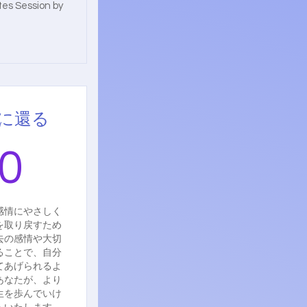
es Session by
に還る
100$
0
感情にやさしく
を取り戻すため
去の感情や大切
ることで、自分
てあげられるよ
あなたが、より
生を歩んでいけ