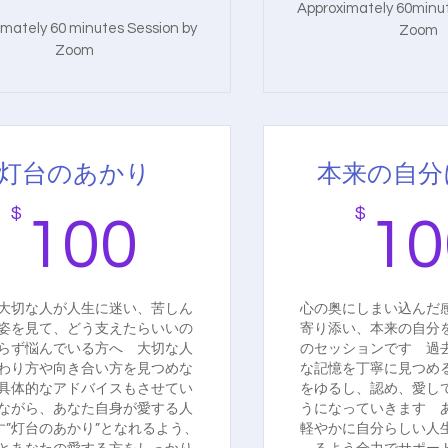
Approximately 60minut
imately 60 minutes Session by
Zoom
Zoom
灯台のあかり
本来の自分
$
100$
$
100
10
大切な人が人生に迷い、苦しん
心の奥にしまい込んだ
姿を見て、どう支えたらいいの
寄り添い、本来の自分
らず悩んでいる方へ 大切な人
のセッションです 過
わり方や向き合い方を見つめな
な記憶を丁寧に見つめ
具体的なアドバイスもさせてい
をゆるし、認め、愛し
ながら、あなた自身が愛する人
うになっていきます 
す”灯台のあかり”となれるよう、
軽やかに自分らしい人