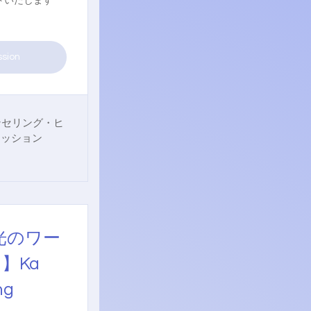
トいたします
ssion
ンセリング・ヒ
セッション
光のワー
1】Ka
ng