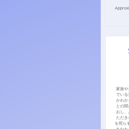
Approx
家族や
でいる
かわか
との関
おし、
ただき
を照ら