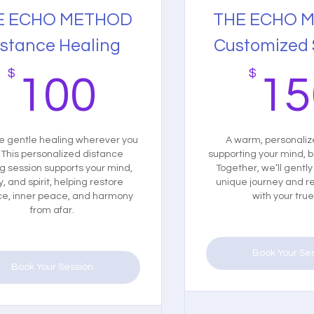
E ECHO METHOD
THE ECHO 
istance Healing
Customized 
$
100$
$
100
15
e gentle healing wherever you
A warm, personaliz
 This personalized distance
supporting your mind, bo
g session supports your mind,
Together, we’ll gently
, and spirit, helping restore
unique journey and r
ce, inner peace, and harmony
with your true 
from afar.
Book Your Se
Book Your Session